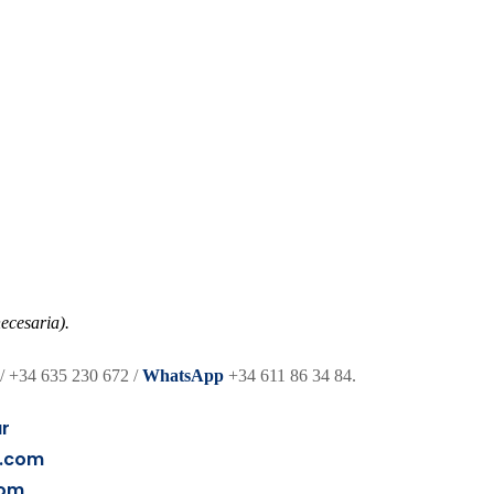
ecesaria).
/ +34 635 230 672 /
WhatsApp
+34 611 86 34 84.
ar
o.com
com