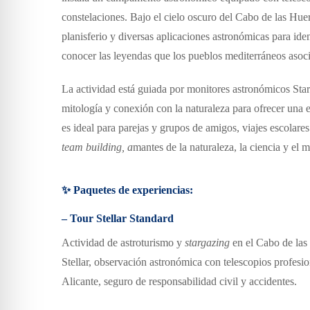
constelaciones.
Bajo el cielo oscuro del Cabo de las Huer
planisferio y diversas aplicaciones astronómicas para iden
conocer las leyendas que los pueblos mediterráneos asoc
La actividad está guiada por
monitores astronómicos Star
mitología y conexión con la naturaleza para ofrecer una e
es ideal para p
arejas y grupos de amigos,
v
iajes escolare
team building
,
a
mantes de la naturaleza, la ciencia y el m
✨ Paquetes de experiencias:
– Tour Stellar Standard
Actividad de astroturismo y
stargazing
en el Cabo de las
Stellar,
o
bservación astronómica con telescopios profesi
Alicante,
s
eguro de responsabilidad civil y accidentes.