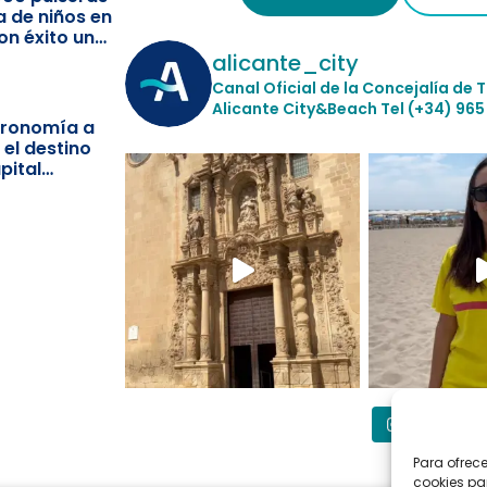
a de niños en
on éxito un
ismo
alicante_city
Canal Oficial de la Concejalía de 
Alicante City&Beach
Tel (+34) 965
stronomía a
 el destino
pital
Síguenos
Para ofrec
cookies pa