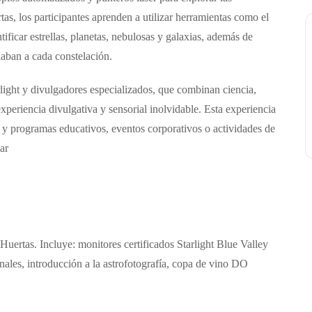
tas, los participantes aprenden a utilizar herramientas como el
tificar estrellas, planetas, nebulosas y galaxias, además de
iaban a cada constelación.
light
y divulgadores especializados, que combinan ciencia,
xperiencia divulgativa y sensorial inolvidable.
Esta experiencia
s y programas educativos,
e
ventos corporativos o actividades de
ar
 Huertas.
I
ncluye:
m
onitores certificados Starlight Blue Valley
onales,
i
ntroducción a la astrofotografía,
c
opa de vino DO