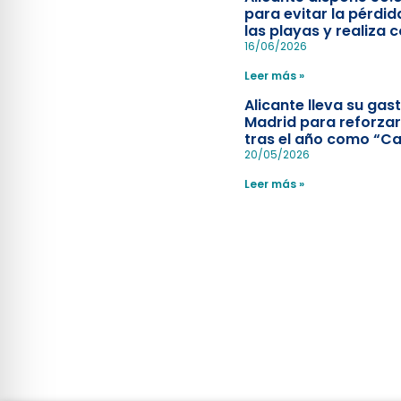
para evitar la pérdid
las playas y realiza c
simulacro de socorr
16/06/2026
Leer más »
Alicante lleva su ga
Madrid para reforzar
tras el año como “Ca
Española”
20/05/2026
Leer más »