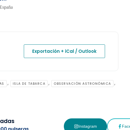
 España
Exportación + iCal / Outlook
,
,
,
AS
ISLA DE TABARCA
OBSERVACIÓN ASTRONÓMICA
cadas
Instagram
Fac
000 pulseras