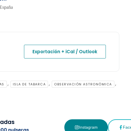
 España
Exportación + iCal / Outlook
,
,
,
AS
ISLA DE TABARCA
OBSERVACIÓN ASTRONÓMICA
cadas
Instagram
Fac
000 pulseras