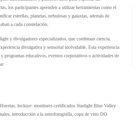
tas, los participantes aprenden a utilizar herramientas como el
tificar estrellas, planetas, nebulosas y galaxias, además de
iaban a cada constelación.
light
y divulgadores especializados, que combinan ciencia,
xperiencia divulgativa y sensorial inolvidable.
Esta experiencia
s y programas educativos,
e
ventos corporativos o actividades de
ar
 Huertas.
I
ncluye:
m
onitores certificados Starlight Blue Valley
onales,
i
ntroducción a la astrofotografía,
c
opa de vino DO