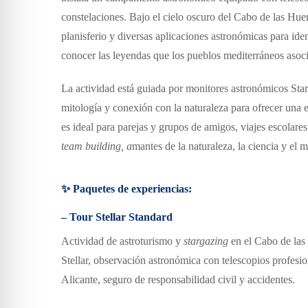
constelaciones.
Bajo el cielo oscuro del Cabo de las Huer
planisferio y diversas aplicaciones astronómicas para iden
conocer las leyendas que los pueblos mediterráneos asoc
La actividad está guiada por
monitores astronómicos Star
mitología y conexión con la naturaleza para ofrecer una e
es ideal para p
arejas y grupos de amigos,
v
iajes escolare
team building
,
a
mantes de la naturaleza, la ciencia y el m
✨ Paquetes de experiencias:
– Tour Stellar Standard
Actividad de astroturismo y
stargazing
en el Cabo de las
Stellar,
o
bservación astronómica con telescopios profesi
Alicante,
s
eguro de responsabilidad civil y accidentes.