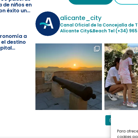
a de niños en
on éxito un
ismo
alicante_city
Canal Oficial de la Concejalía de 
Alicante City&Beach
Tel (+34) 965
stronomía a
 el destino
pital
Síguenos
Para ofrec
cookies pa