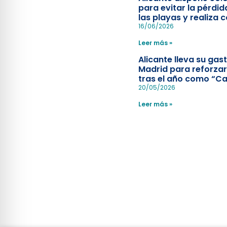
para evitar la pérdid
las playas y realiza c
simulacro de socorr
16/06/2026
Leer más »
Alicante lleva su ga
Madrid para reforzar
tras el año como “Ca
Española”
20/05/2026
Leer más »