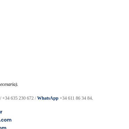
ecesaria).
/ +34 635 230 672 /
WhatsApp
+34 611 86 34 84.
ar
o.com
com