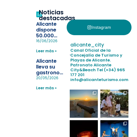
Noticias
destacadas
Alicante
Instagram
dispone
50.000
pulseras
16/06/2026
alicante_city
para evitar
Canal Oficial de la
Leer más »
la
Concejalía de Turismo y
pérdida de niños
Playas de Alicante.
Alicante
en las
Patronato Alicante
lleva su
City&Beach
Tel (+34) 965
playas y
gastronomía
177 201
realiza con
a Madrid
20/05/2026
info@alicanteturismo.com
éxito un
para
simulacro de socorrismo
Leer más »
reforzar el
destino
tras el año
como
“Capital
Española”