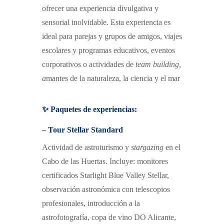
ofrecer una experiencia divulgativa y
sensorial inolvidable.
Esta experiencia es
ideal para p
arejas y grupos de amigos,
v
iajes
escolares y programas educativos,
e
ventos
corporativos o actividades de
team building
,
a
mantes de la naturaleza, la ciencia y el mar
✨ Paquetes de experiencias:
– Tour Stellar Standard
Actividad de astroturismo y
stargazing
en el
Cabo de las Huertas.
I
ncluye:
m
onitores
certificados Starlight Blue Valley Stellar,
o
bservación astronómica con telescopios
profesionales,
i
ntroducción a la
astrofotografía,
c
opa de vino DO Alicante,