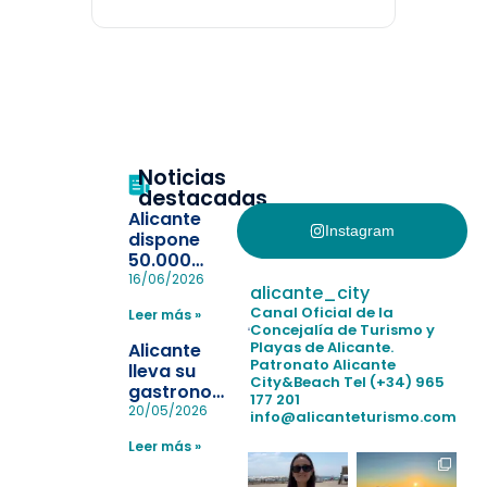
Noticias
destacadas
Alicante
Instagram
dispone
50.000
pulseras
16/06/2026
alicante_city
para evitar
Canal Oficial de la
Leer más »
la
Concejalía de Turismo y
pérdida de niños
Playas de Alicante.
Alicante
en las
Patronato Alicante
lleva su
City&Beach
Tel (+34) 965
playas y
gastronomía
177 201
realiza con
a Madrid
20/05/2026
info@alicanteturismo.com
éxito un
para
simulacro de socorrismo
Leer más »
reforzar el
destino