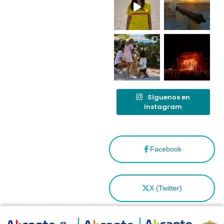
tras el año
como
“Capital
Española”
Síguenos en
Instagram
Facebook
X (Twitter)