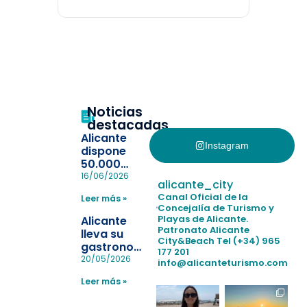
Noticias
destacadas
Alicante
Instagram
dispone
50.000
pulseras
16/06/2026
alicante_city
para evitar
Canal Oficial de la
Leer más »
la
Concejalía de Turismo y
pérdida de niños
Playas de Alicante.
Alicante
en las
Patronato Alicante
lleva su
City&Beach
Tel (+34) 965
playas y
gastronomía
177 201
realiza con
a Madrid
20/05/2026
info@alicanteturismo.com
éxito un
para
simulacro de socorrismo
Leer más »
reforzar el
destino