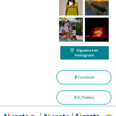
tras el año
como
“Capital
Española”
Síguenos en
Instagram
Facebook
X (Twitter)