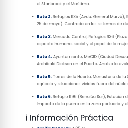
el Stanbrook y el Marítima.
Ruta 2:
Refugios R35 (Avda. General Marvá), 
25 de mayo). Centrada en los sistemas de d
Ruta 3:
Mercado Central, Refugios R36 (Plaza
aspecto humano, social y el papel de la mujer
Ruta 4:
Ayuntamiento, MeCID (Ciudad Descubi
Archibald Dickson en el Puerto. Analiza la evol
Ruta 5:
Torres de la Huerta, Monasterio de la 
agrícola y situaciones vividas fuera del núcle
Ruta 6:
Refugio R96 (Benalúa Sur), Estación d
Impacto de la guerra en la zona portuaria y el
ℹ️ Información Práctica