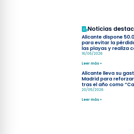
Noticias desta
Alicante dispone 50.
para evitar la pérdid
las playas y realiza c
simulacro de socorr
16/06/2026
Leer más »
Alicante lleva su ga
Madrid para reforzar
tras el año como “Ca
Española”
20/05/2026
Leer más »