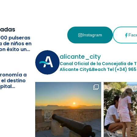
cadas
Instagram
Fac
000 pulseras
a de niños en
on éxito un
ismo
alicante_city
Canal Oficial de la Concejalía de 
Alicante City&Beach
Tel (+34) 965
stronomía a
 el destino
pital