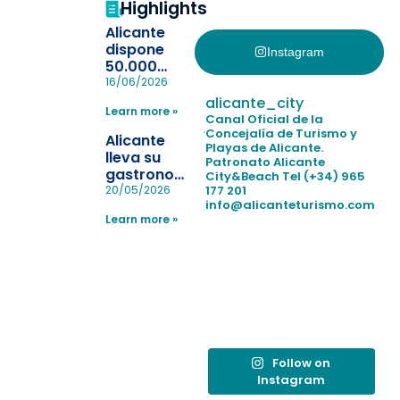
Highlights
Alicante
dispone
Instagram
50.000
pulseras
16/06/2026
para evitar
alicante_city
Learn more »
la
Canal Oficial de la
pérdida de niños
Concejalía de Turismo y
Alicante
Playas de Alicante.
en las
lleva su
Patronato Alicante
playas y
gastronomía
City&Beach
Tel (+34) 965
realiza con
a Madrid
177 201
20/05/2026
éxito un
info@alicanteturismo.com
para
simulacro de socorrismo
Learn more »
reforzar el
destino
tras el año
como
“Capital
Española”
Follow on
Instagram