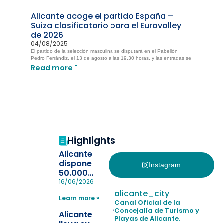
Alicante acoge el partido España –
Suiza clasificatorio para el Eurovolley
de 2026
04/08/2025
El partido de la selección masculina se disputará en el Pabellón
Pedro Ferrándiz, el 13 de agosto a las 19.30 horas, y las entradas se
Read more "
Highlights
Alicante
dispone
Instagram
50.000
pulseras
16/06/2026
para evitar
alicante_city
Learn more »
la
Canal Oficial de la
pérdida de niños
Concejalía de Turismo y
Alicante
Playas de Alicante.
en las