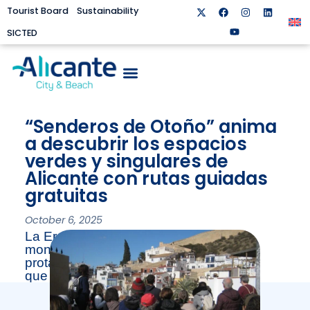
Tourist Board
Sustainability
SICTED
“Senderos de Otoño” anima
a descubrir los espacios
verdes y singulares de
Alicante con rutas guiadas
gratuitas
October 6, 2025
La Ereta, La Marjal y los árboles
monumentales del Centro Tradicional
protagonizan los itinerarios ambientales
que comienzan el 26 de octubre