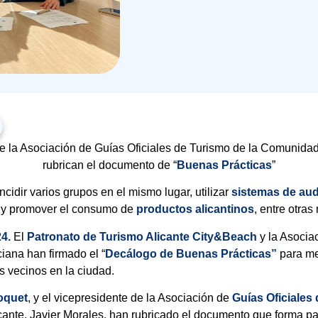
de la Asociación de Guías Oficiales de Turismo de la Comunidad
rubrican el documento de “
Buenas Prácticas
”
cidir varios grupos en el mismo lugar, utilizar
sistemas de aud
 y promover el consumo de
productos alicantinos
, entre otra
24.
El
Patronato de Turismo Alicante City&Beach
y la Asocia
ana han firmado el “
Decálogo de Buenas Prácticas”
para me
os vecinos en la ciudad.
oquet
, y el vicepresidente de la Asociación de
Guías Oficiales
cante, Javier Morales, han rubricado el documento que forma p