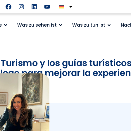
e
Was zu sehen ist
Was zu tun ist
Nac
 Turismo y los guías turísticos
logo para mejorar la experien
cinos