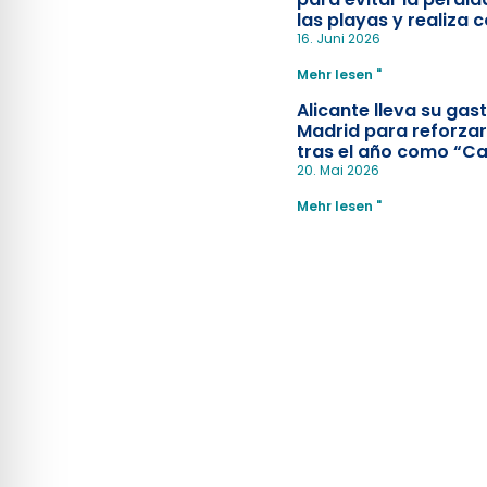
las playas y realiza c
simulacro de socorr
16. Juni 2026
Mehr lesen "
Alicante lleva su ga
Madrid para reforzar
tras el año como “Ca
Española”
20. Mai 2026
Mehr lesen "