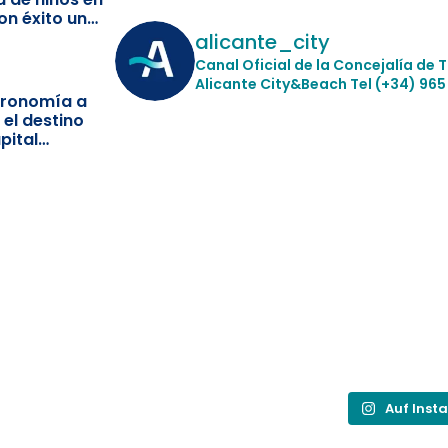
on éxito un
ismo
alicante_city
Canal Oficial de la Concejalía de 
Alicante City&Beach
Tel (+34) 965
stronomía a
 el destino
pital
Auf Inst