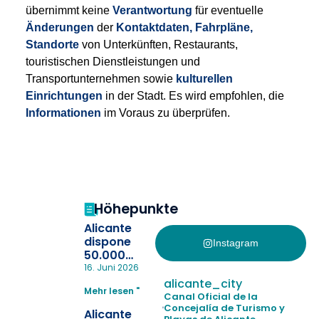
übernimmt keine
Verantwortung
für eventuelle
Änderungen
der
Kontaktdaten, Fahrpläne,
Standorte
von Unterkünften, Restaurants,
touristischen Dienstleistungen und
Transportunternehmen sowie
kulturellen
Einrichtungen
in der Stadt. Es wird empfohlen, die
Informationen
im Voraus zu überprüfen.
Höhepunkte
Alicante
dispone
Instagram
50.000
pulseras
16. Juni 2026
para evitar
alicante_city
Mehr lesen "
la
Canal Oficial de la
pérdida de niños
Concejalía de Turismo y
Alicante