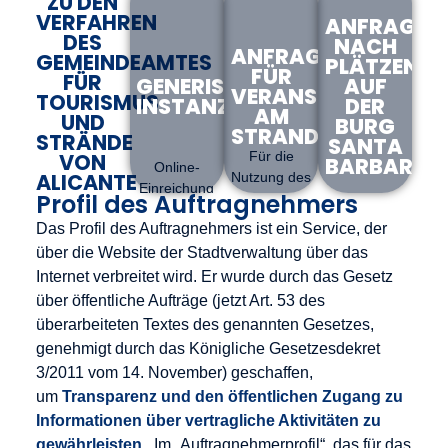
ZU DEN
Leitungsgremium
Ausschreibungen
der
VERFAHREN
vom Amt
Amts für
ANFRAGE
des
des
Gemeindeverwal
DES
für
Tourismus
NACH
Fremdenverkehrs-
städtischen
für
ANFRAGEN
GEMEINDEAMTES
Tourismus
und
PLÄTZEN
und
Amts für
Tourismus
FÜR
FÜR
und
Strände
GENERISCHE
AUF
Strandamtes
Tourismus
und
VERANSTALTUNGEN
TOURISMUS
INSTANZ
Strände
von
DER
AM
der Stadt
und
Strände
UND
BURG
der Stadt
Alicante
STRAND
Alicante,
Strände
von
STRÄNDE
SANTA
Alicante.
mit
das er
von
Alicante.
VON
Für die
BARBARA
öffentlichen
Online-
verkörpert.
Alicante.
ALICANTE
Nutzung des
und
Einreichung
Mehr
Profil des Auftragnehmers
öffentlichen
Für die
Mehr
lesen
privaten
eines
lesen
Meeresgrundstücks
Überlassung
Mehr
Mehr
Einrichtungen.
Das Profil des Auftragnehmers ist ein Service, der
allgemeinen
lesen
lesen
in der
von Räumen
Antrags beim
über die Website der Stadtverwaltung über das
Gemeinde
im Salón
städtischen
Mehr
Internet verbreitet wird. Er wurde durch das Gesetz
Alicante für
Felipe II und
lesen
Amt für
über öffentliche Aufträge (jetzt Art. 53 des
Veranstaltungen
Patio de
Tourismus
überarbeiteten Textes des genannten Gesetzes,
von
Armas.
und Strände
allgemeinem
genehmigt durch das Königliche Gesetzesdekret
von Alicante.
Interesse.
3/2011 vom 14. November) geschaffen,
Zugang
zum
um
Transparenz und den öffentlichen Zugang zu
Verfahren
Zugang zur
Zugang
generischen
Informationen über vertragliche Aktivitäten zu
zum
Instanz
Verfahren
gewährleisten.
. Im „Auftragnehmerprofil“, das für das