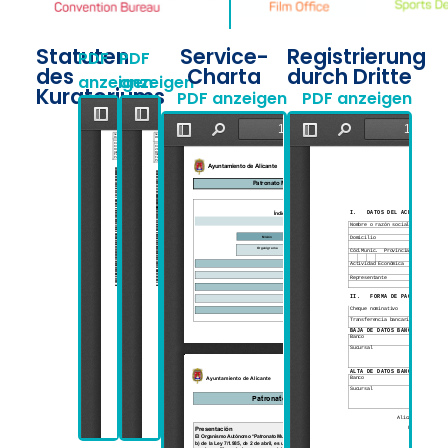
Statuten
Service-
Registrierung
PDF
PDF
des
Charta
durch Dritte
anzeigen
anzeigen
Kuratoriums
PDF anzeigen
PDF anzeigen