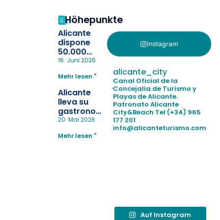
Höhepunkte
Alicante
dispone
Instagram
50.000
pulseras
16. Juni 2026
para evitar
alicante_city
Mehr lesen "
la
Canal Oficial de la
pérdida de niños
Concejalía de Turismo y
Alicante
Playas de Alicante.
en las
lleva su
Patronato Alicante
playas y
gastronomía
City&Beach
Tel (+34) 965
realiza con
a Madrid
177 201
20. Mai 2026
éxito un
info@alicanteturismo.com
para
simulacro de socorrismo
Mehr lesen "
reforzar el
destino
tras el año
como
“Capital
Española”
Auf Instagram