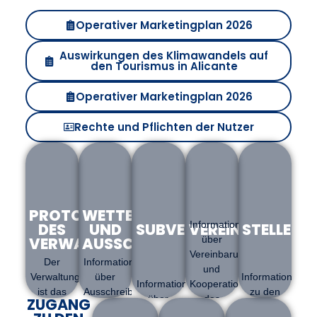
Operativer Marketingplan 2026
Auswirkungen des Klimawandels auf
den Tourismus in Alicante
Operativer Marketingplan 2026
Rechte und Pflichten der Nutzer
PROTOKOLL
WETTBEWERBE
Informationen
DES
UND
SUBVENTIONEN
VEREINBARUNGE
STELLEN
VERWALTUNGSRATS
AUSSCHREIBUNGEN
über
Vereinbarungen
Der
Informationen
und
Verwaltungsrat
über
Informationen
Informationen
Kooperationen
ist das
Ausschreibungen
zu den
über
des
ZUGANG
oberste
und neue
Stellenangebote
Subventionen
städtischen