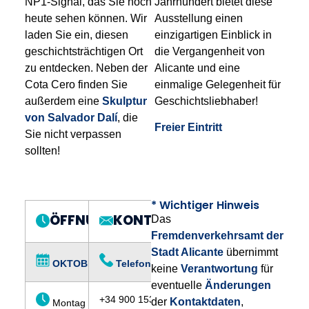
NP1-Signal, das Sie noch
Jahrhundert bietet diese
heute sehen können. Wir
Ausstellung einen
laden Sie ein, diesen
einzigartigen Einblick in
geschichtsträchtigen Ort
die Vergangenheit von
zu entdecken. Neben der
Alicante und eine
Cota Cero finden Sie
einmalige Gelegenheit für
außerdem eine
Skulptur
Geschichtsliebhaber!
von Salvador Dalí
, die
Freier Eintritt
Sie nicht verpassen
sollten!
* Wichtiger Hinweis
ÖFFNUNGSZEITEN:
KONTAKT:
Das
Fremdenverkehrsamt der
Stadt Alicante
übernimmt
OKTOBER – JUNI
Telefon
keine
Verantwortung
für
eventuelle
Änderungen
+34 900 153 862
der
Kontaktdaten
,
Montag bis Freitag: 9:00