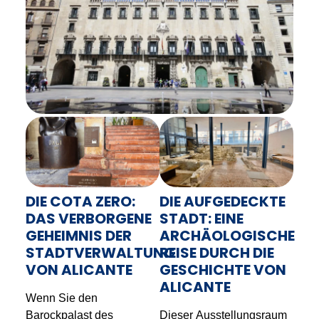
DIE COTA ZERO:
DIE AUFGEDECKTE
DAS VERBORGENE
STADT: EINE
GEHEIMNIS DER
ARCHÄOLOGISCHE
STADTVERWALTUNG
REISE DURCH DIE
VON ALICANTE
GESCHICHTE VON
ALICANTE
Wenn Sie den
Barockpalast des
Dieser Ausstellungsraum