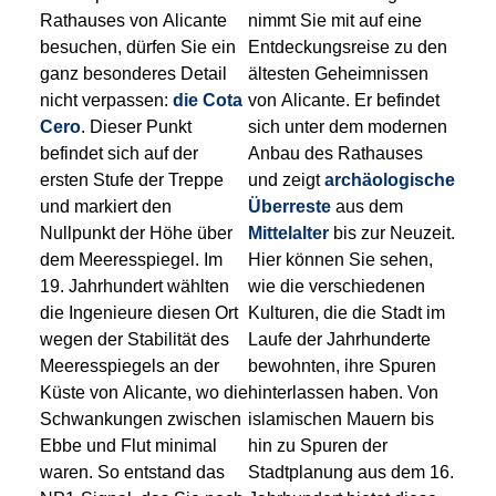
Rathauses von Alicante
nimmt Sie mit auf eine
besuchen, dürfen Sie ein
Entdeckungsreise zu den
ganz besonderes Detail
ältesten Geheimnissen
nicht verpassen:
die Cota
von Alicante. Er befindet
Cero
. Dieser Punkt
sich unter dem modernen
befindet sich auf der
Anbau des Rathauses
ersten Stufe der Treppe
und zeigt
archäologische
und markiert den
Überreste
aus dem
Nullpunkt der Höhe über
Mittelalter
bis zur Neuzeit.
dem Meeresspiegel. Im
Hier können Sie sehen,
19. Jahrhundert wählten
wie die verschiedenen
die Ingenieure diesen Ort
Kulturen, die die Stadt im
wegen der Stabilität des
Laufe der Jahrhunderte
Meeresspiegels an der
bewohnten, ihre Spuren
Küste von Alicante, wo die
hinterlassen haben. Von
Schwankungen zwischen
islamischen Mauern bis
Ebbe und Flut minimal
hin zu Spuren der
waren. So entstand das
Stadtplanung aus dem 16.