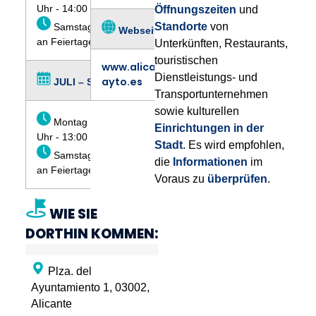
Uhr - 14:00 Uhr
Öffnungszeiten
und
Standorte
von
Samstags, sonntags und
Webseite
an Feiertagen: Geschlossen
Unterkünften, Restaurants,
touristischen
www.alicante-
Dienstleistungs- und
ayto.es
JULI – SEPTEMBER
Transportunternehmen
sowie kulturellen
Montag bis Freitag: 09:00
Einrichtungen in der
Uhr - 13:00 Uhr
Stadt
. Es wird empfohlen,
Samstags, sonntags und
die
Informationen
im
an Feiertagen: Geschlossen
Voraus zu
überprüfen
.
WIE SIE
DORTHIN KOMMEN:
Plza. del
Ayuntamiento 1, 03002,
Alicante