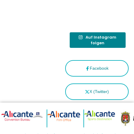
tras el año
como
“Capital
Española”
Auf Instagram
folgen
Facebook
X (Twitter)