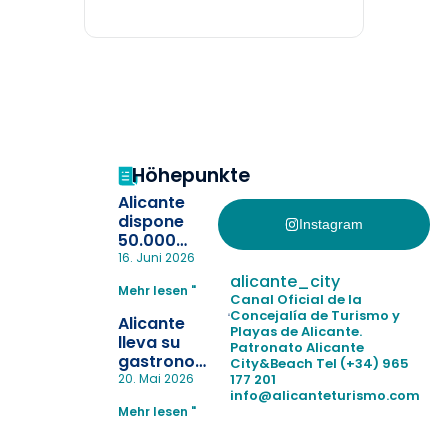
Höhepunkte
Alicante
dispone
Instagram
50.000
pulseras
16. Juni 2026
para evitar
alicante_city
Mehr lesen "
la
Canal Oficial de la
pérdida de niños
Concejalía de Turismo y
Alicante
Playas de Alicante.
en las
lleva su
Patronato Alicante
playas y
gastronomía
City&Beach
Tel (+34) 965
realiza con
a Madrid
177 201
20. Mai 2026
éxito un
info@alicanteturismo.com
para
simulacro de socorrismo
Mehr lesen "
reforzar el
destino