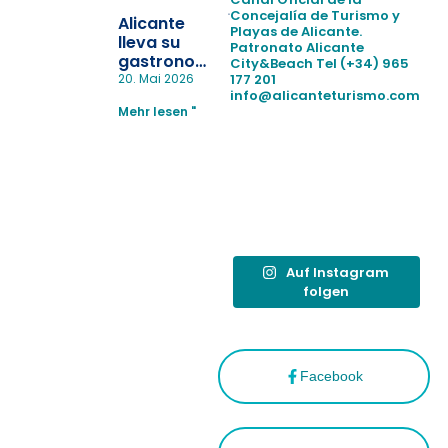
pérdida de niños
Concejalía de Turismo y
Alicante
Playas de Alicante.
en las
lleva su
Patronato Alicante
playas y
gastronomía
City&Beach
Tel (+34) 965
realiza con
a Madrid
177 201
20. Mai 2026
éxito un
info@alicanteturismo.com
para
simulacro de socorrismo
Mehr lesen "
reforzar el
destino
tras el año
como
“Capital
Española”
Auf Instagram
folgen
Facebook