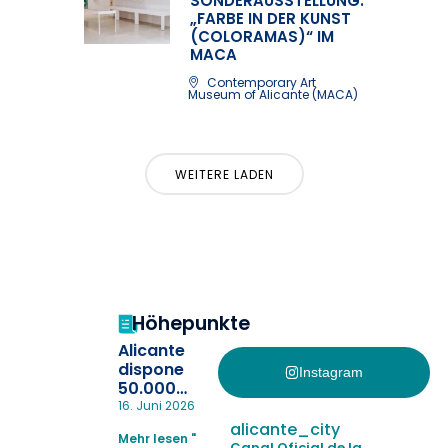
SONDERAUSSTELLUNG:
„FARBE IN DER KUNST
(COLORAMAS)“ IM
MACA
Contemporary Art
Museum of Alicante (MACA)
WEITERE LADEN
Höhepunkte
Alicante
dispone
Instagram
50.000
pulseras
16. Juni 2026
para evitar
alicante_city
Mehr lesen "
la
Canal Oficial de la