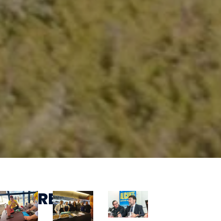
EATURED
EWS
n