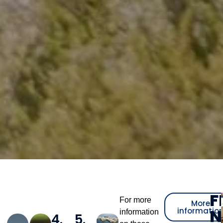
F
For more
More
N
informatio
information
4.
5.