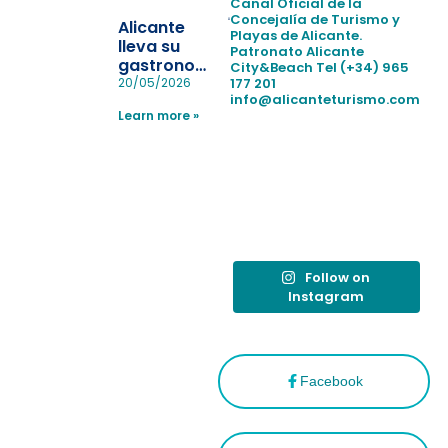
la
Canal Oficial de la
pérdida de niños
Concejalía de Turismo y
Alicante
Playas de Alicante.
en las
lleva su
Patronato Alicante
playas y
gastronomía
City&Beach
Tel (+34) 965
realiza con
a Madrid
177 201
20/05/2026
éxito un
info@alicanteturismo.com
para
simulacro de socorrismo
Learn more »
reforzar el
destino
tras el año
como
“Capital
Española”
Follow on
Instagram
Facebook