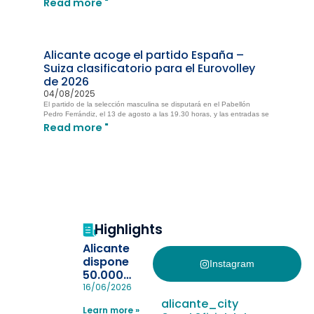
Read more "
Alicante acoge el partido España –
Suiza clasificatorio para el Eurovolley
de 2026
04/08/2025
El partido de la selección masculina se disputará en el Pabellón
Pedro Ferrándiz, el 13 de agosto a las 19.30 horas, y las entradas se
Read more "
Highlights
Alicante
dispone
Instagram
50.000
pulseras
16/06/2026
para evitar
alicante_city
Learn more »