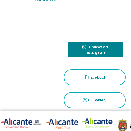
reforzar el
destino
tras el año
como
“Capital
Española”
Follow on
Instagram
Facebook
X (Twitter)