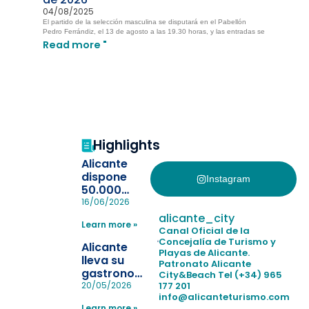
04/08/2025
El partido de la selección masculina se disputará en el Pabellón
Pedro Ferrándiz, el 13 de agosto a las 19.30 horas, y las entradas se
Read more "
Highlights
Alicante
dispone
Instagram
50.000
pulseras
16/06/2026
para evitar
alicante_city
Learn more »
la
Canal Oficial de la
pérdida de niños
Concejalía de Turismo y
Alicante
Playas de Alicante.
en las
lleva su
Patronato Alicante
playas y
gastronomía
City&Beach
Tel (+34) 965
realiza con
a Madrid
177 201
20/05/2026
éxito un
info@alicanteturismo.com
para
simulacro de socorrismo
Learn more »