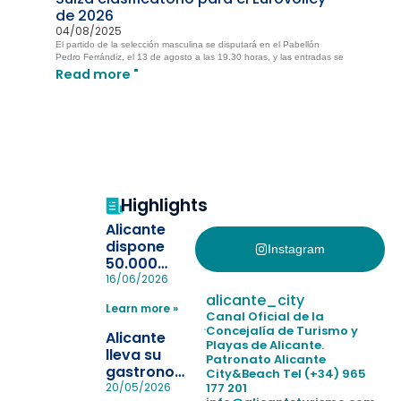
de 2026
04/08/2025
El partido de la selección masculina se disputará en el Pabellón
Pedro Ferrándiz, el 13 de agosto a las 19.30 horas, y las entradas se
Read more "
Highlights
Alicante
dispone
Instagram
50.000
pulseras
16/06/2026
para evitar
alicante_city
Learn more »
la
Canal Oficial de la
pérdida de niños
Concejalía de Turismo y
Alicante
Playas de Alicante.
en las
lleva su
Patronato Alicante
playas y
gastronomía
City&Beach
Tel (+34) 965
realiza con
a Madrid
177 201
20/05/2026
éxito un