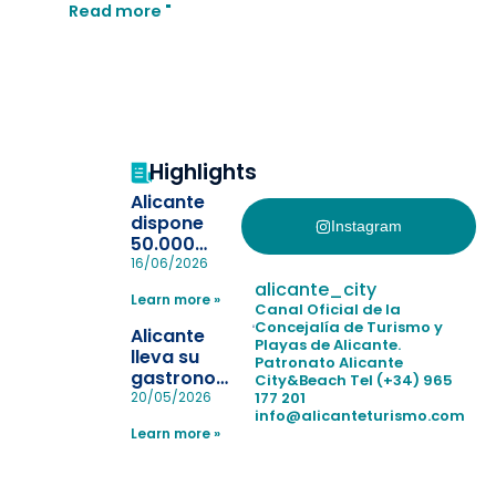
Read more "
Highlights
Alicante
dispone
Instagram
50.000
pulseras
16/06/2026
para evitar
alicante_city
Learn more »
la
Canal Oficial de la
pérdida de niños
Concejalía de Turismo y
Alicante
Playas de Alicante.
en las
lleva su
Patronato Alicante
playas y
gastronomía
City&Beach
Tel (+34) 965
realiza con
a Madrid
177 201
20/05/2026
éxito un
info@alicanteturismo.com
para
simulacro de socorrismo
Learn more »
reforzar el
destino
tras el año