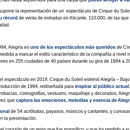
supone la representación de un espectáculo de Cirque du Soleil
u récord
de venta de entradas en Alicante, 110.000, de las que
udad.
94, Alegría es
uno de los espectáculos más queridos
de Cirq
edida a marcar el estilo característico de la compañía a nivel i
res en 255 ciudades de 40 países durante su gira de 1994 a 20
l espectáculo en 2019, Cirque du Soleil estrenó Alegría – Ba
roducción de 1994, rediseñada para
inspirar al público actual
robacias, coreografías, vestuario, maquillaje y decorados, Ale
a vez que
captura las emociones, melodías y esencia de Alegr
ional
de 54 acróbatas, payasos, músicos y cantantes, y curios
n la presentación.
el corazón de un reino que fue magnífico, y que ha perdido a su 