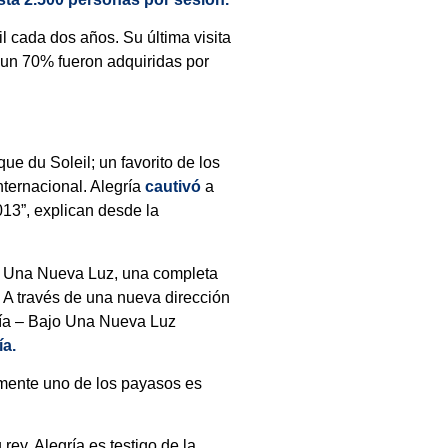
 cada dos años. Su última visita
 un 70% fueron adquiridas por
ue du Soleil; un favorito de los
nternacional. Alegría
cautivó
a
13”, explican desde la
jo Una Nueva Luz, una completa
. A través de una nueva dirección
gría – Bajo Una Nueva Luz
ía.
amente uno de los payasos es
rey, Alegría es testigo de la