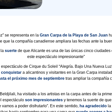
z” se representa en la
Gran Carpa de la Playa de San Juan
ha
e que la compañía canadiense ampliara las fechas ante la bue
 la
suerte
de que Alicante es una de las únicas cinco ciudade
este espectáculo impresionante”
 espectáculo de Cirque du Soleil “Alegría. Bajo Una Nueva Luz
e
conquistar
a alicantinos y visitantes en la Gran Carpa instal
asta el próximo mes de septiembre
tras ampliar la compañía 
ldjilali, ha visitado a los artistas en la carpa antes de la prim
el espectáculo
son impresionantes
y tenemos la suerte de que 
vamos a poder disfrutarlo”. En este sentido,
ha agradecido
la
echas hasta septiembre para una carpa que
puede acoger a has