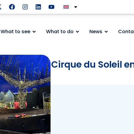
What to see
What to do
News
Conta
ctáculo de Cirque du Soleil e