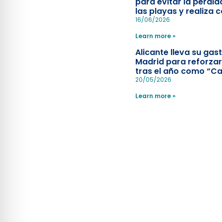
para evitar la pérdid
las playas y realiza c
simulacro de socorr
16/06/2026
Learn more »
Alicante lleva su ga
Madrid para reforzar
tras el año como “Ca
Española”
20/05/2026
Learn more »