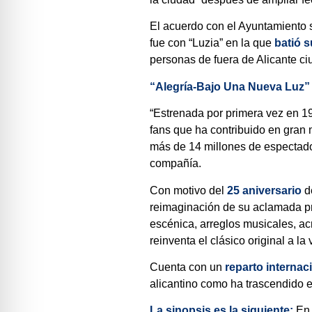
El acuerdo con el Ayuntamiento 
fue con “Luzia” en la que
batió s
personas de fuera de Alicante ci
“Alegría-Bajo Una Nueva Luz”
“Estrenada por primera vez en 19
fans que ha contribuido en gran m
más de 14 millones de espectado
compañía.
Con motivo del
25 aniversario
de
reimaginación de su aclamada p
escénica, arreglos musicales, ac
reinventa el clásico original a l
Cuenta con un
reparto internac
alicantino como ha trascendido e
La sinopsis es la siguiente:
En 