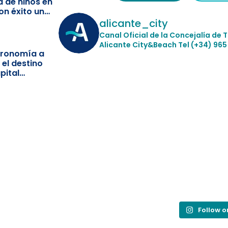
a de niños en
on éxito un
ismo
alicante_city
Canal Oficial de la Concejalía de 
Alicante City&Beach
Tel (+34) 965
stronomía a
 el destino
pital
Follow 