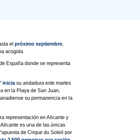
sta el
próximo septiembre
,
na acogida
s de España donde se representa
”
inicia
su andadura este martes
ada en la Playa de San Juan,
canadiense su permanencia en la
era representación en Alicante y
Alicante es una de las únicas
 “apuesta de Cirque du Soleil por
ta 2.500 personas por sesión.