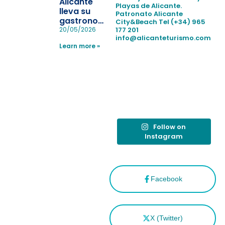
Alicante
Playas de Alicante.
en las
lleva su
Patronato Alicante
playas y
gastronomía
City&Beach
Tel (+34) 965
realiza con
a Madrid
177 201
20/05/2026
éxito un
info@alicanteturismo.com
para
simulacro de socorrismo
Learn more »
reforzar el
destino
tras el año
como
“Capital
Española”
Follow on
Instagram
Facebook
X (Twitter)