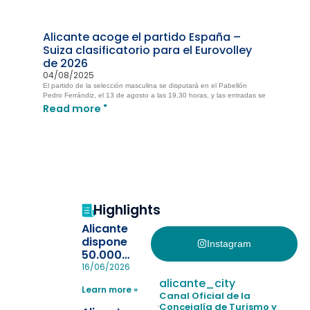
Alicante acoge el partido España –
Suiza clasificatorio para el Eurovolley
de 2026
04/08/2025
El partido de la selección masculina se disputará en el Pabellón
Pedro Ferrándiz, el 13 de agosto a las 19.30 horas, y las entradas se
Read more "
Highlights
Alicante
dispone
Instagram
50.000
pulseras
16/06/2026
para evitar
alicante_city
Learn more »
la
Canal Oficial de la
pérdida de niños
Concejalía de Turismo y