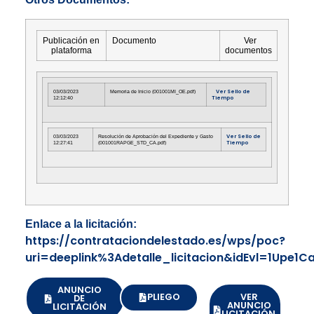
Publicación en
Documento
Ver
plataforma
documentos
Ver
Sello de
03/03/2023
Memoria de Inicio (001001MI_OE.pdf)
Tiempo
12:12:40
Ver
Sello de
03/03/2023
Resolución de Aprobación del Expediente y Gasto
Tiempo
12:27:41
(001001RAPGE_STD_CA.pdf)
Enlace a la licitación:
https://contrataciondelestado.es/wps/poc?
uri=deeplink%3Adetalle_licitacion&idEvl=1Up
ANUNCIO
PLIEGO
VER
DE
ANUNCIO
LICITACIÓN
LICITACIÓN.