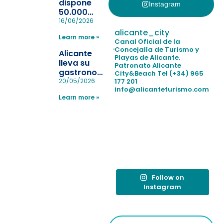
dispone
Instagram
50.000
pulseras
16/06/2026
para evitar
alicante_city
Learn more »
la
Canal Oficial de la
pérdida de niños
Concejalía de Turismo y
Alicante
Playas de Alicante.
en las
lleva su
Patronato Alicante
playas y
gastronomía
City&Beach
Tel (+34) 965
realiza con
a Madrid
177 201
20/05/2026
éxito un
info@alicanteturismo.com
para
simulacro de socorrismo
Learn more »
reforzar el
destino
tras el año
como
“Capital
Española”
Follow on
Instagram