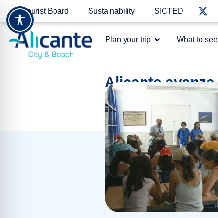
Tourist Board
Sustainability
SICTED
Plan your trip
What to see
Alicante avanza 
del Centro de E
August 25, 2025