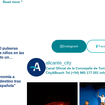
Read more "
Instagram
Fac
0 pulseras
de niños en las
ito un
mo
alicante_city
Canal Oficial de la Concejalía de Tur
City&Beach
Tel (+34) 965 177 201
inf
ronomía a
 destino tras
Española”