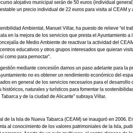
ecurso alojativo municipal serán de 50 euros (individual general)
estable un precio individual de 22 euros para visita al CEAM y a
enibilidad Ambiental, Manuel Villar, ha puesto de relieve “el t
la en la mejora de los servicios que presta el Ayuntamiento a 
 concejalía de Medio Ambiente de reactivar la actividad del CEA
entros educativos y otros grupos interesados que quieran visita
 así como para pernoctar”.
 gestión mediante concesión damos un paso adelante para la pr
Ayuntamiento no es obtener un rendimiento económico del espacio
sados en general de los servicios necesarios para el desarrollo
s históricos, naturales y turísticos para fomentar la sostenibilid
 Tabarca y de la ciudad de Alicante” subraya Villar.
al de la Isla de Nueva Tabarca (CEAM) se inauguró en 2006. E
a al conocimiento de los valores patrimoniales de la Isla, pud