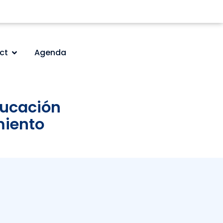
ct
Agenda
ducación
miento