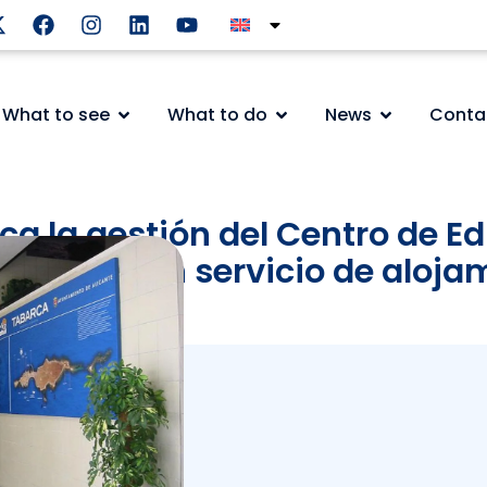
What to see
What to do
News
Conta
ca la gestión del Centro de E
abarca con servicio de aloja