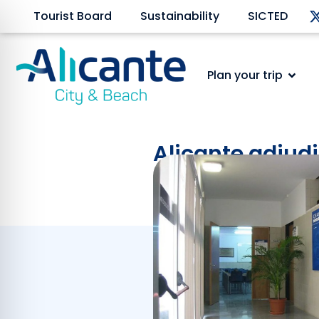
Tourist Board
Sustainability
SICTED
Plan your trip
Alicante adjudi
Ambiental de T
September 9, 2025