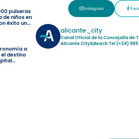
Instagram
Fac
000 pulseras
a de niños en
on éxito un
ismo
alicante_city
Canal Oficial de la Concejalía de 
Alicante City&Beach
Tel (+34) 965
stronomía a
 el destino
pital