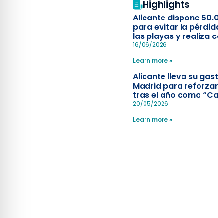
Highlights
Alicante dispone 50.
para evitar la pérdid
las playas y realiza c
simulacro de socorr
16/06/2026
Learn more »
Alicante lleva su ga
Madrid para reforzar
tras el año como “Ca
Española”
20/05/2026
Learn more »