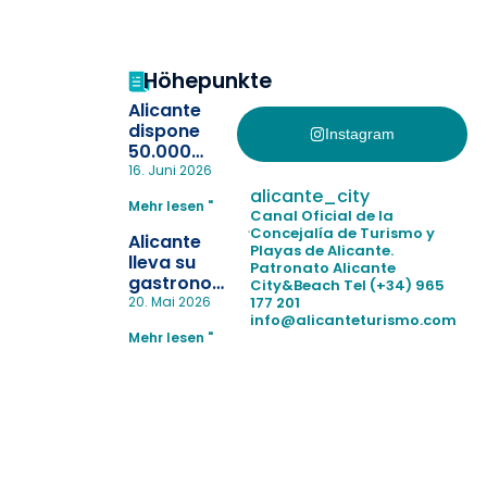
Höhepunkte
Alicante
dispone
Instagram
50.000
pulseras
16. Juni 2026
para evitar
alicante_city
Mehr lesen "
la
Canal Oficial de la
pérdida de niños
Concejalía de Turismo y
Alicante
Playas de Alicante.
en las
lleva su
Patronato Alicante
playas y
gastronomía
City&Beach
Tel (+34) 965
realiza con
a Madrid
177 201
20. Mai 2026
éxito un
info@alicanteturismo.com
para
simulacro de socorrismo
Mehr lesen "
reforzar el
destino
tras el año
como
“Capital
Española”