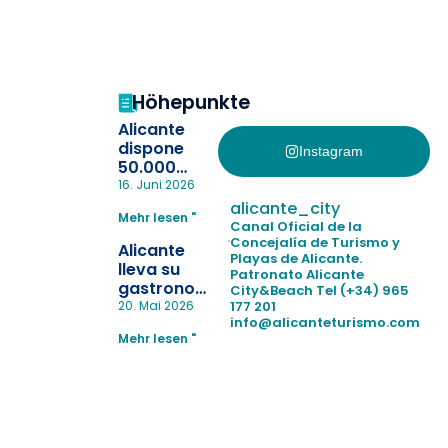
Höhepunkte
Alicante
dispone
Instagram
50.000
pulseras
16. Juni 2026
para evitar
alicante_city
Mehr lesen "
la
Canal Oficial de la
pérdida de niños
Concejalía de Turismo y
Alicante
Playas de Alicante.
en las
lleva su
Patronato Alicante
playas y
gastronomía
City&Beach
Tel (+34) 965
realiza con
a Madrid
177 201
20. Mai 2026
éxito un
info@alicanteturismo.com
para
simulacro de socorrismo
Mehr lesen "
reforzar el
destino
tras el año
como
“Capital
Española”