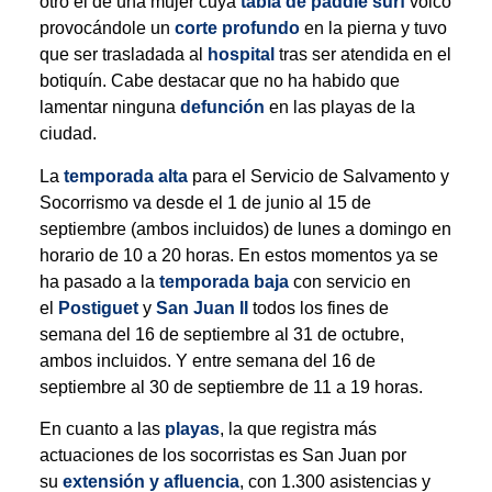
otro el de una mujer cuya
tabla de paddle surf
volcó
provocándole un
corte profundo
en la pierna y tuvo
que ser trasladada al
hospital
tras ser atendida en el
botiquín. Cabe destacar que no ha habido que
lamentar ninguna
defunción
en las playas de la
ciudad.
La
temporada alta
para el Servicio de Salvamento y
Socorrismo va desde el 1 de junio al 15 de
septiembre (ambos incluidos) de lunes a domingo en
horario de 10 a 20 horas. En estos momentos ya se
ha pasado a la
temporada baja
con servicio en
el
Postiguet
y
San Juan II
todos los fines de
semana del 16 de septiembre al 31 de octubre,
ambos incluidos. Y entre semana del 16 de
septiembre al 30 de septiembre de 11 a 19 horas.
En cuanto a las
playas
, la que registra más
actuaciones de los socorristas es San Juan por
su
extensión y afluencia
, con 1.300 asistencias y