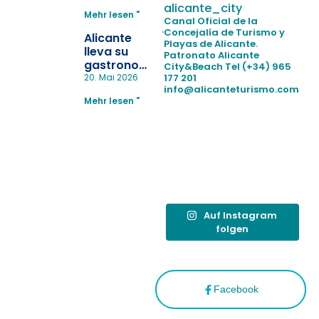
para evitar
alicante_city
Mehr lesen "
la
Canal Oficial de la
pérdida de niños
Concejalía de Turismo y
Alicante
Playas de Alicante.
en las
lleva su
Patronato Alicante
playas y
gastronomía
City&Beach
Tel (+34) 965
realiza con
a Madrid
177 201
20. Mai 2026
éxito un
info@alicanteturismo.com
para
simulacro de socorrismo
Mehr lesen "
reforzar el
destino
tras el año
como
“Capital
Española”
Auf Instagram
folgen
Facebook