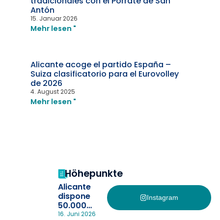
tradicionales con el Porrate de San
Antón
15. Januar 2026
Mehr lesen "
Alicante acoge el partido España –
Suiza clasificatorio para el Eurovolley
de 2026
4. August 2025
Mehr lesen "
Höhepunkte
Alicante
dispone
Instagram
50.000
pulseras
16. Juni 2026