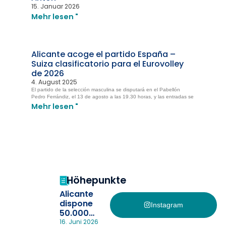
15. Januar 2026
Mehr lesen "
Alicante acoge el partido España –
Suiza clasificatorio para el Eurovolley
de 2026
4. August 2025
El partido de la selección masculina se disputará en el Pabellón
Pedro Ferrándiz, el 13 de agosto a las 19.30 horas, y las entradas se
Mehr lesen "
Höhepunkte
Alicante
dispone
Instagram
50.000
pulseras
16. Juni 2026