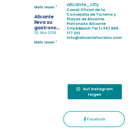
para evitar
alicante_city
Mehr lesen "
la
Canal Oficial de la
pérdida de niños
Concejalía de Turismo y
Alicante
Playas de Alicante.
en las
lleva su
Patronato Alicante
playas y
gastronomía
City&Beach
Tel (+34) 965
realiza con
a Madrid
177 201
20. Mai 2026
éxito un
info@alicanteturismo.com
para
simulacro de socorrismo
Mehr lesen "
reforzar el
destino
tras el año
como
“Capital
Española”
Auf Instagram
folgen
Facebook