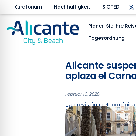
Kuratorium
Nachhaltigkeit
SICTED
Planen Sie Ihre Reis
Tagesordnung
Alicante suspe
aplaza el Carna
Februar 13, 2026
La previsión meteorológica
pueden superar los 90 kilóm
pública durante todo el sáb
Cementerio El Cecopal mant
sábado, el cierre de parque
desde las 00.00 del sábado