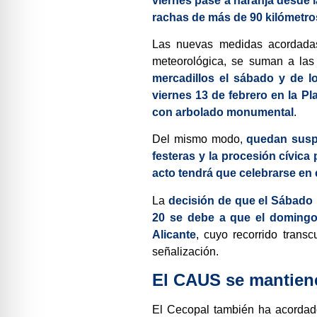
viernes pase a naranja desde 
rachas de más de 90 kilómetro
Las nuevas medidas acordadas 
meteorológica, se suman a las
mercadillos el sábado y de lo
viernes 13 de febrero en la Pl
con arbolado monumental
.
Del mismo modo,
quedan suspe
festeras y la procesión cívica
acto tendrá que celebrarse en e
La
decisión de que el Sábado R
20 se debe a que el domingo 
Alicante
, cuyo recorrido trans
señalización.
El CAUS se mantien
El Cecopal también ha acorda