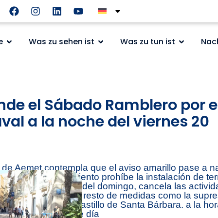
e
Was zu sehen ist
Was zu tun ist
Nac
nde el Sábado Ramblero por el
val a la noche del viernes 20
 de Aemet contempla que el aviso amarillo pase a n
etros. El Ayuntamiento prohíbe la instalación de ter
ado y hasta la 8.00 del domingo, cancela las activida
iene operativas el resto de medidas como la supres
s y jardines y del Castillo de Santa Bárbara. a la ho
 y durante todo ese día