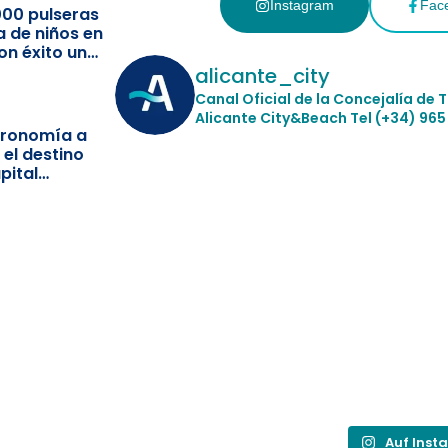
Instagram
Fac
000 pulseras
a de niños en
on éxito un
ismo
alicante_city
Canal Oficial de la Concejalía de 
Alicante City&Beach
Tel (+34) 965
stronomía a
 el destino
pital
Auf Inst