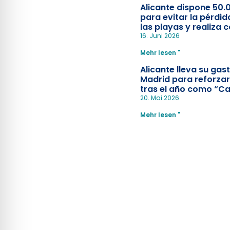
Alicante dispone 50.
para evitar la pérdid
las playas y realiza c
simulacro de socorr
16. Juni 2026
Mehr lesen "
Alicante lleva su ga
Madrid para reforzar
tras el año como “Ca
Española”
20. Mai 2026
Mehr lesen "