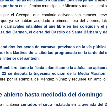
las 00.00 horas del sábado y durante toda esa jornada
ante l
s por hora
en el término municipal de Alicante y todo el litoral s
por el Cecopal, que continúa activado con carácter preven
 que ya se habían acordado a primera hora del viernes, ta
s carnavales infantiles al aire libre en los colegios y el
aza del Carmen, el cierre del Castillo de Santa Bárbara y d
ndidos los actos de carnaval previstos en la vía públic
 por los Mártires de la Libertad programada en la tarde del
l interior del panteón
.
amblero, tanto la fiesta infantil como la adulta, se aplace
22 se disputa la trigésima edición de la Media Maratón
curre por la Rambla de Méndez Núñez y requiere un amplio 
e abierto hasta mediodía del domingo
do mantener
cerrados el circo instalado en la avenida del 