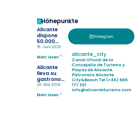
Höhepunkte
Alicante
dispone
Instagram
50.000
pulseras
16. Juni 2026
para evitar
alicante_city
Mehr lesen "
la
Canal Oficial de la
pérdida de niños
Concejalía de Turismo y
Alicante
Playas de Alicante.
en las
lleva su
Patronato Alicante
playas y
gastronomía
City&Beach
Tel (+34) 965
realiza con
a Madrid
177 201
20. Mai 2026
éxito un
info@alicanteturismo.com
para
simulacro de socorrismo
Mehr lesen "
reforzar el
destino
tras el año
como
“Capital
Española”