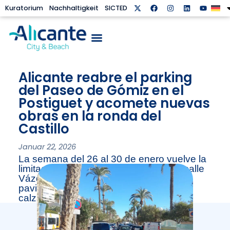
Kuratorium
Nachhaltigkeit
SICTED
Alicante reabre el parking
del Paseo de Gómiz en el
Postiguet y acomete nuevas
obras en la ronda del
Castillo
Januar 22, 2026
La semana del 26 al 30 de enero vuelve la
limitación a un carril por sentido en la calle
Vázquez de Mella para la reposición de
pavimentos en la mediana y firme en la
calzada