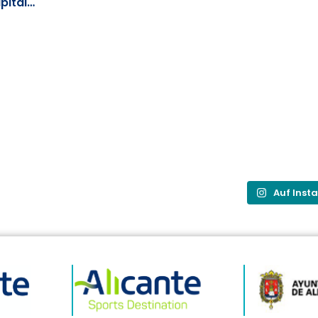
pital
Auf Inst