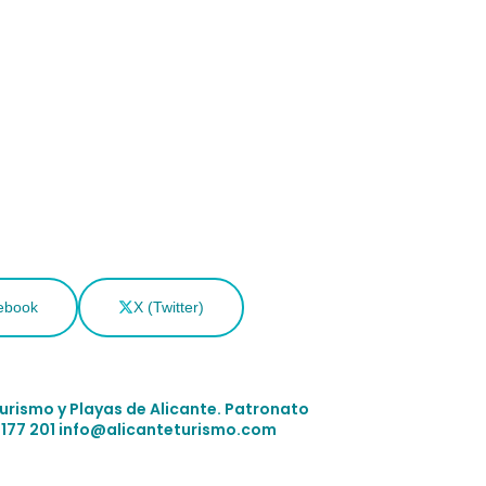
ebook
X (Twitter)
Turismo y Playas de Alicante.
Patronato
 177 201
info@alicanteturismo.com