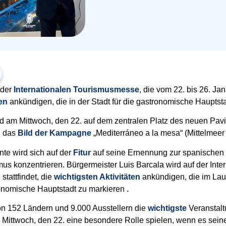
 der
Internationalen Tourismusmesse
, die vom 22. bis 26. Jan
ten
ankündigen, die in der Stadt für die gastronomische Hauptsta
rd am Mittwoch, den 22. auf dem zentralen Platz des neuen Pav
h das
Bild der Kampagne
„Mediterráneo a la mesa“ (Mittelmeer 
nte wird sich auf der
Fitur
auf seine Ernennung zur spanischen 
us konzentrieren. Bürgermeister Luis Barcala wird auf der Int
d
stattfindet, die
wichtigsten Aktivitäten
ankündigen, die im Lauf
ronomische Hauptstadt zu markieren
.
on 152 Ländern und 9.000 Ausstellern die
wichtigste
Veranstal
 Mittwoch, den 22. eine besondere Rolle spielen, wenn es seine