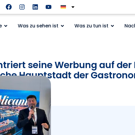
e
Was zu sehen ist
Was zu tun ist
Nac
triert seine Werbung auf der F
sche Hauptstadt der Gastron
mus.