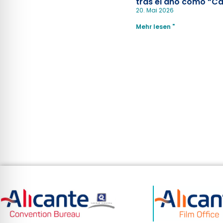
tras el año como “Ca
Española”
20. Mai 2026
Mehr lesen "