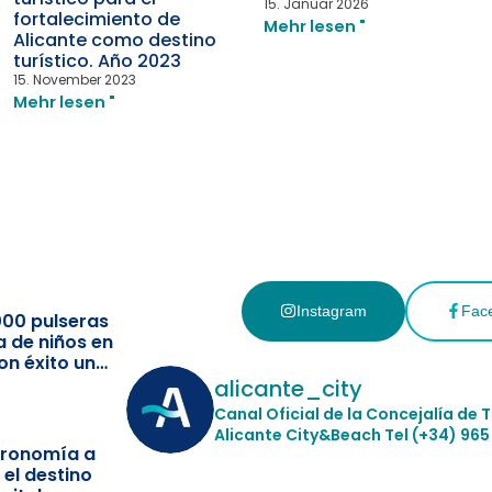
15. Januar 2026
fortalecimiento de
Mehr lesen "
Alicante como destino
turístico. Año 2023
15. November 2023
Mehr lesen "
Instagram
Fac
000 pulseras
a de niños en
on éxito un
ismo
alicante_city
Canal Oficial de la Concejalía de 
Alicante City&Beach
Tel (+34) 965
stronomía a
 el destino