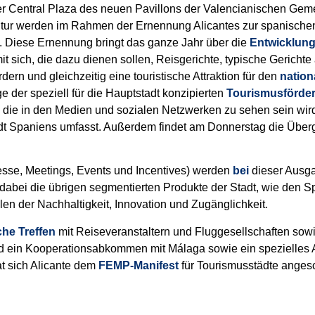
 Central Plaza des neuen Pavillons der Valencianischen Gemei
ultur werden im Rahmen der Ernennung Alicantes zur spanische
. Diese Ernennung bringt das ganze Jahr über die
Entwicklung 
mit sich, die dazu dienen sollen, Reisgerichte, typische Gericht
rdern und gleichzeitig eine touristische Attraktion für den
nation
 der speziell für die Hauptstadt konzipierten
Tourismusförd
lt, die in den Medien und sozialen Netzwerken zu sehen sein w
adt Spaniens umfasst. Außerdem findet am Donnerstag die Übe
sse, Meetings, Events und Incentives) werden
bei
dieser Ausga
 dabei die übrigen segmentierten Produkte der Stadt, wie den Sp
len der Nachhaltigkeit, Innovation und Zugänglichkeit.
che Treffen
mit Reiseveranstaltern und Fluggesellschaften so
d ein Kooperationsabkommen mit Málaga sowie ein spezielles
at sich Alicante dem
FEMP-Manifest
für Tourismusstädte anges