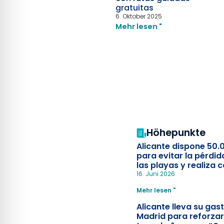
gratuitas
6. Oktober 2025
Mehr lesen "
Höhepunkte
Alicante dispone 50.
para evitar la pérdid
las playas y realiza c
simulacro de socorr
16. Juni 2026
Mehr lesen "
Alicante lleva su ga
Madrid para reforzar