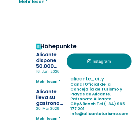
Mehr lesen "
Höhepunkte
Alicante
dispone
Instagram
50.000
pulseras
16. Juni 2026
para evitar
alicante_city
Mehr lesen "
la
Canal Oficial de la
pérdida de niños
Concejalía de Turismo y
Alicante
Playas de Alicante.
en las
lleva su
Patronato Alicante
playas y
gastronomía
City&Beach
Tel (+34) 965
realiza con
a Madrid
177 201
20. Mai 2026
éxito un
info@alicanteturismo.com
para
simulacro de socorrismo
Mehr lesen "
reforzar el
destino
tras el año