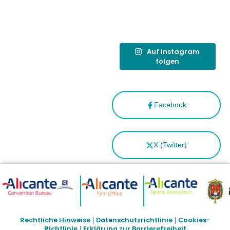
como
“Capital
Española”
Auf Instagram
folgen
Facebook
X (Twitter)
Rechtliche Hinweise
Datenschutzrichtlinie
Cookies-
|
|
Richtlinie
Erklärung zur Barrierefreiheit
|