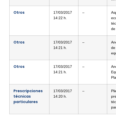
Otros
17/03/2017
–
As
14:22 h.
ec
téc
de
Otros
17/03/2017
–
An
14:21 h.
de
eq
Otros
17/03/2017
–
An
14:21 h.
Eq
Pla
Prescripciones
17/03/2017
–
Pl
técnicas
14:20 h.
pr
particulares
té
par