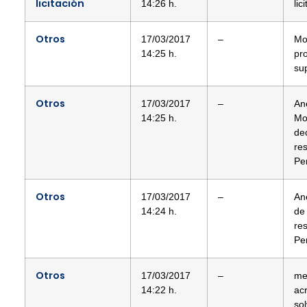
licitación
14:26 h.
lic
Otros
17/03/2017
–
Mo
14:25 h.
pr
sup
Otros
17/03/2017
–
Ane
14:25 h.
Mo
de
re
Pe
Otros
17/03/2017
–
An
14:24 h.
de
re
Pe
Otros
17/03/2017
–
me
14:22 h.
acr
so