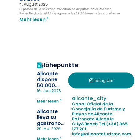
4. August 2025
El partido de la selección masculina se disputará en el Pabellón
Pedro Ferrándiz, el 13 de agosto a las 19.30 horas, y las entradas se
Mehr lesen "
Höhepunkte
Alicante
dispone
Instagram
50.000
pulseras
16. Juni 2026
para evitar
alicante_city
Mehr lesen "
la
Canal Oficial de la
pérdida de niños
Concejalía de Turismo y
Alicante
Playas de Alicante.
en las
lleva su
Patronato Alicante
playas y
gastronomía
City&Beach
Tel (+34) 965
realiza con
a Madrid
177 201
20. Mai 2026
éxito un
info@alicanteturismo.com
para
simulacro de socorrismo
Mehr lesen "