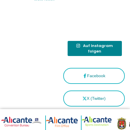
reforzar el
destino
tras el año
como
“Capital
Española”
Auf Instagram
folgen
Facebook
X (Twitter)