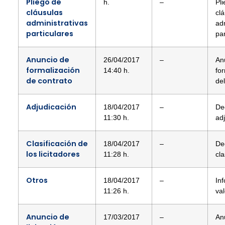
Pliego de
h.
–
Pl
cláusulas
cl
administrativas
adm
particulares
par
Anuncio de
26/04/2017
–
An
formalización
14:40 h.
fo
de contrato
del
Adjudicación
18/04/2017
–
De
11:30 h.
ad
Clasificación de
18/04/2017
–
De
los licitadores
11:28 h.
cla
Otros
18/04/2017
–
In
11:26 h.
va
Anuncio de
17/03/2017
–
An