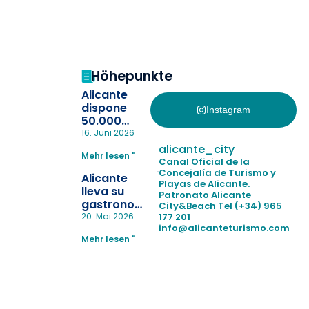
Höhepunkte
Alicante
dispone
Instagram
50.000
pulseras
16. Juni 2026
para evitar
alicante_city
Mehr lesen "
la
Canal Oficial de la
pérdida de niños
Concejalía de Turismo y
Alicante
Playas de Alicante.
en las
lleva su
Patronato Alicante
playas y
gastronomía
City&Beach
Tel (+34) 965
realiza con
a Madrid
177 201
20. Mai 2026
éxito un
info@alicanteturismo.com
para
simulacro de socorrismo
Mehr lesen "
reforzar el
destino
tras el año
como
“Capital