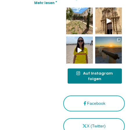
simulacro de socorrismo
Mehr lesen "
reforzar el
destino
tras el año
como
“Capital
Española”
Auf Instagram
folgen
Facebook
X (Twitter)