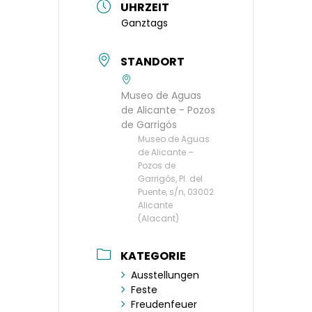
UHRZEIT
Ganztags
STANDORT
Museo de Aguas
de Alicante - Pozos
de Garrigós
Museo de Aguas
de Alicante –
Pozos de
Garrigós, Pl. del
Puente, s/n, 03002
Alicante
(Alacant)
KATEGORIE
Ausstellungen
Feste
Freudenfeuer