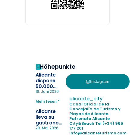
Höhepunkte
Alicante
dispone
Instagram
50.000
pulseras
16. Juni 2026
para evitar
alicante_city
Mehr lesen "
la
Canal Oficial de la
pérdida de niños
Concejalía de Turismo y
Alicante
Playas de Alicante.
en las
lleva su
Patronato Alicante
playas y
gastronomía
City&Beach
Tel (+34) 965
realiza con
a Madrid
177 201
20. Mai 2026
éxito un
info@alicanteturismo.com
para