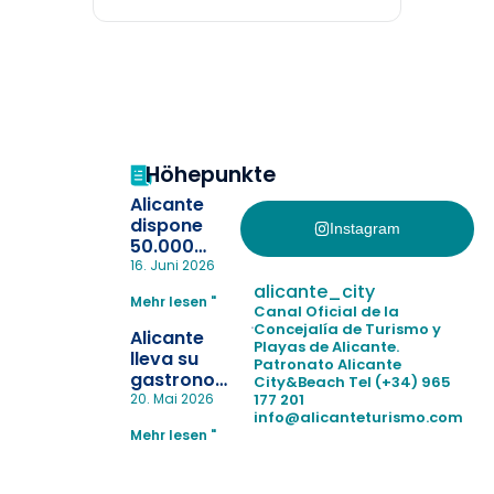
Höhepunkte
Alicante
dispone
Instagram
50.000
pulseras
16. Juni 2026
para evitar
alicante_city
Mehr lesen "
la
Canal Oficial de la
pérdida de niños
Concejalía de Turismo y
Alicante
Playas de Alicante.
en las
lleva su
Patronato Alicante
playas y
gastronomía
City&Beach
Tel (+34) 965
realiza con
a Madrid
177 201
20. Mai 2026
éxito un
info@alicanteturismo.com
para
simulacro de socorrismo
Mehr lesen "
reforzar el
destino
tras el año