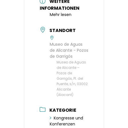
WEITERE
INFORMATIONEN
Mehr lesen
STANDORT
Museo de Aguas
de Alicante - Pozos
de Garrigós
Museo de Aguas
de Alicante –
Pozos de
Garrigós, Pl. del
Puente, s/n, 03002
Alicante
(Alacant)
KATEGORIE
Kongresse und
Konferenzen