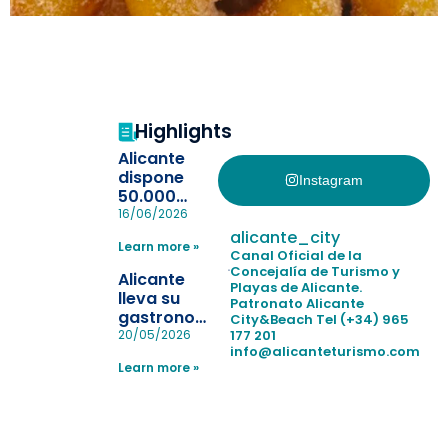
Highlights
Alicante
dispone
Instagram
50.000
pulseras
16/06/2026
para evitar
alicante_city
Learn more »
la
Canal Oficial de la
pérdida de niños
Concejalía de Turismo y
Alicante
Playas de Alicante.
en las
lleva su
Patronato Alicante
playas y
gastronomía
City&Beach
Tel (+34) 965
realiza con
a Madrid
177 201
20/05/2026
éxito un
info@alicanteturismo.com
para
simulacro de socorrismo
Learn more »
reforzar el
destino
tras el año
como