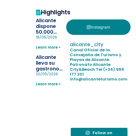
Highlights
Alicante
dispone
Instagram
50.000
pulseras
16/06/2026
para evitar
alicante_city
Learn more »
la
Canal Oficial de la
pérdida de niños
Concejalía de Turismo y
Alicante
Playas de Alicante.
en las
lleva su
Patronato Alicante
playas y
gastronomía
City&Beach
Tel (+34) 965
realiza con
a Madrid
177 201
20/05/2026
éxito un
info@alicanteturismo.com
para
simulacro de socorrismo
Learn more »
reforzar el
destino
tras el año
como
“Capital
Española”
Follow on