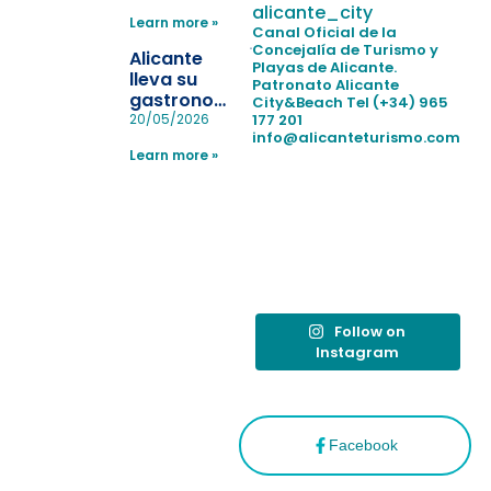
para evitar
alicante_city
Learn more »
la
Canal Oficial de la
pérdida de niños
Concejalía de Turismo y
Alicante
Playas de Alicante.
en las
lleva su
Patronato Alicante
playas y
gastronomía
City&Beach
Tel (+34) 965
realiza con
a Madrid
177 201
20/05/2026
éxito un
info@alicanteturismo.com
para
simulacro de socorrismo
Learn more »
reforzar el
destino
tras el año
como
“Capital
Española”
Follow on
Instagram
Facebook