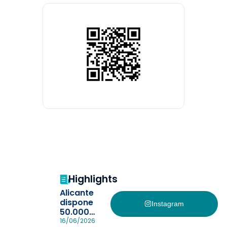
Highlights
Alicante
dispone
Instagram
50.000
pulseras
16/06/2026