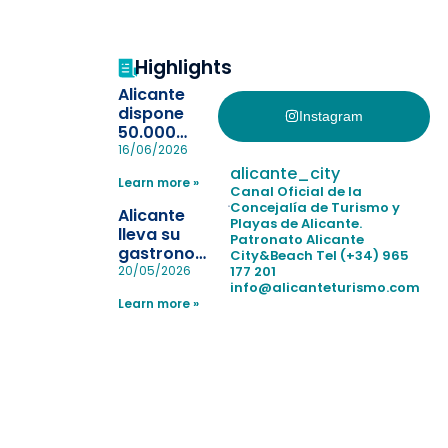
Highlights
Alicante
dispone
Instagram
50.000
pulseras
16/06/2026
para evitar
alicante_city
Learn more »
la
Canal Oficial de la
pérdida de niños
Concejalía de Turismo y
Alicante
Playas de Alicante.
en las
lleva su
Patronato Alicante
playas y
gastronomía
City&Beach
Tel (+34) 965
realiza con
a Madrid
177 201
20/05/2026
éxito un
info@alicanteturismo.com
para
simulacro de socorrismo
Learn more »
reforzar el
destino
tras el año
como
“Capital
Española”