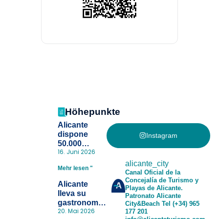
Höhepunkte
Alicante
dispone
Instagram
50.000
16. Juni 2026
pulseras
para evitar la
alicante_city
Mehr lesen "
pérdida de niños
Canal Oficial de la
Concejalía de Turismo y
en las playas
Alicante
Playas de Alicante.
y realiza con
lleva su
Patronato Alicante
éxito un
gastronomía
City&Beach
Tel (+34) 965
simulacro de socorrismo
20. Mai 2026
177 201
a Madrid