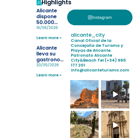
Highlights
Alicante
dispone
Instagram
50.000
pulseras
16/06/2026
para evitar
alicante_city
Learn more »
la
Canal Oficial de la
pérdida de niños
Concejalía de Turismo y
Alicante
Playas de Alicante.
en las
lleva su
Patronato Alicante
playas y
gastronomía
City&Beach
Tel (+34) 965
realiza con
a Madrid
177 201
20/05/2026
éxito un
info@alicanteturismo.com
para
simulacro de socorrismo
Learn more »
reforzar el
destino
tras el año
como
“Capital
Española”