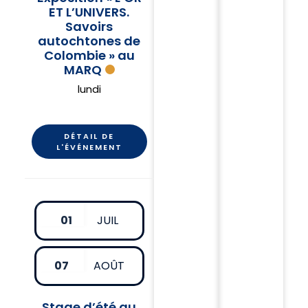
ET L’UNIVERS.
Savoirs
autochtones de
Colombie » au
MARQ
lundi
DÉTAIL DE
L'ÉVÉNEMENT
01
JUIL
07
AOÛT
Stage d’été au