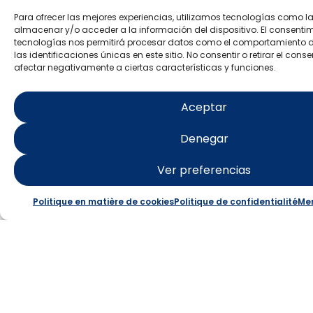
Para ofrecer las mejores experiencias, utilizamos tecnologías como l
almacenar y/o acceder a la información del dispositivo. El consenti
tecnologías nos permitirá procesar datos como el comportamiento 
las identificaciones únicas en este sitio. No consentir o retirar el con
afectar negativamente a ciertas características y funciones.
Aceptar
ÎLE DE
Denegar
TABARCA
Ver preferencias
Punta Falcón : site
Politique en matière de cookies
Politique de confidentialité
Men
Starlight
En savoir plus