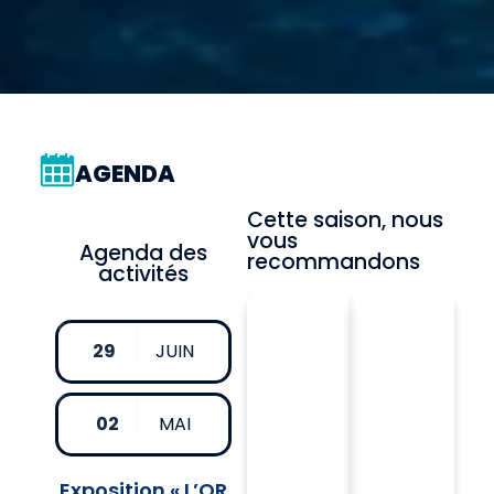
AGENDA
Cette saison, nous
vous
Agenda des
recommandons
activités
29
JUIN
02
MAI
Exposition « L’OR