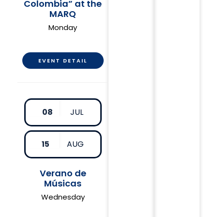
Colombia” at the
MARQ
Monday
EVENT DETAIL
08
JUL
15
AUG
Verano de
Músicas
Wednesday