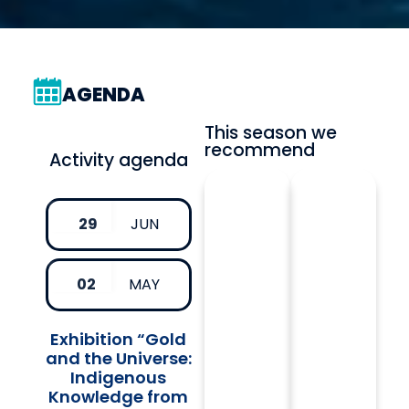
AGENDA
This season we
recommend
Activity agenda
29
JUN
02
MAY
Exhibition “Gold
and the Universe:
Indigenous
Knowledge from