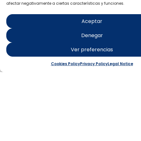
afectar negativamente a ciertas características y funciones.
Aceptar
ISLA DE
Denegar
TABARCA
Ver preferencias
Punta Falcón: Starlight
Cookies Policy
Privacy Policy
Legal Notice
location
Learn more