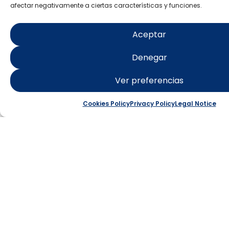
afectar negativamente a ciertas características y funciones.
Aceptar
ISLA DE
Denegar
TABARCA
Ver preferencias
Punta Falcón: Starlight
Cookies Policy
Privacy Policy
Legal Notice
location
Learn more