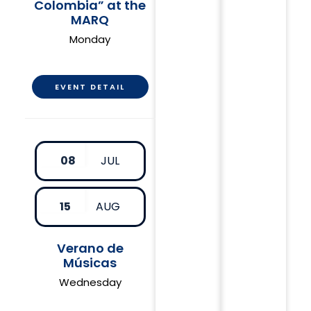
Colombia” at the
MARQ
Monday
EVENT DETAIL
08
JUL
15
AUG
Verano de
Músicas
Wednesday