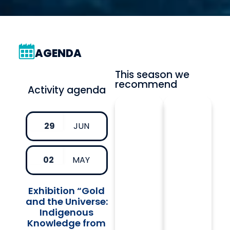
AGENDA
This season we
recommend
Activity agenda
29
JUN
02
MAY
Exhibition “Gold
and the Universe:
Indigenous
Knowledge from