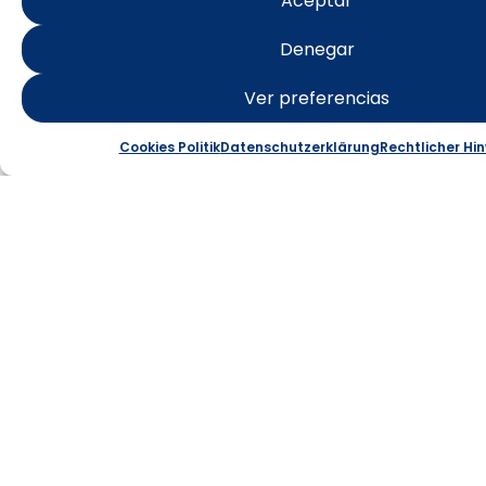
ISLA DE
Aceptar
TABARCA
Denegar
Ver preferencias
Punta Falcón: Starlight-
Landschaft
Cookies Politik
Datenschutzerklärung
Rechtlicher Hi
Mehr erfahren