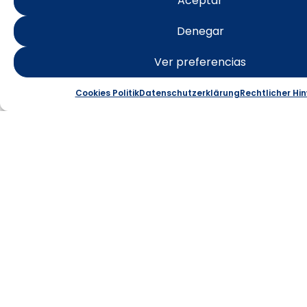
ISLA DE
Aceptar
TABARCA
Denegar
Ver preferencias
Punta Falcón: Starlight-
Landschaft
Cookies Politik
Datenschutzerklärung
Rechtlicher Hi
Mehr erfahren