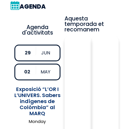
AGENDA
Aquesta
temporada et
Agenda
recomanem
d'activitats
29
JUN
02
MAY
Exposició “L’OR I
L’UNIVERS. Sabers
indígenes de
Colòmbia” al
MARQ
Monday