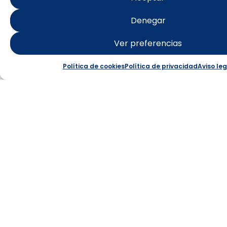
ISLA DE
TABARCA
Denegar
Ver preferencias
Punta Falcón: paratge
Starlight
Política de cookies
Política de privacidad
Aviso leg
Saber més