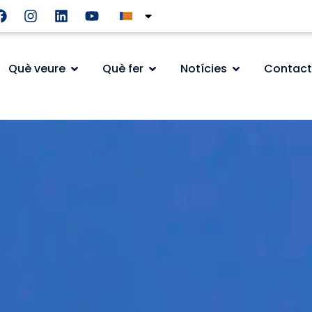
Què veure
Què fer
Notícies
Contact