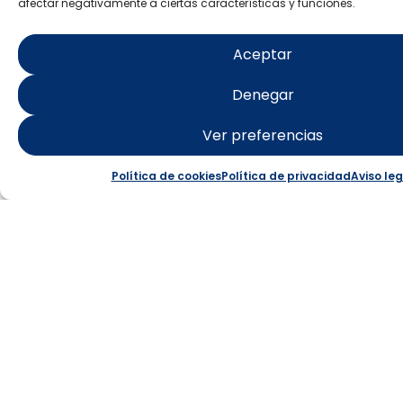
afectar negativamente a ciertas características y funciones.
ISLA DE
Aceptar
TABARCA
Denegar
Punta Falcón: paraje
Ver preferencias
Starlight
Política de cookies
Política de privacidad
Aviso leg
Saber más